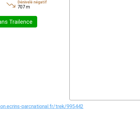
Dénivelé négatif
707 m
ans Trailence
ion.ecrins-parcnational.fr/trek/995442