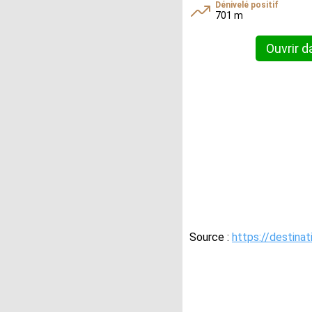
Dénivelé positif
701 m
Ouvrir d
Source :
https://destinat