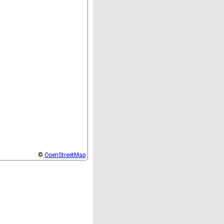
©
OpenStreetMap