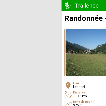
Trailence
Randonnée -
Lieu
Léoncel
Distance
11.15 km
Dénivelé positif
376 m