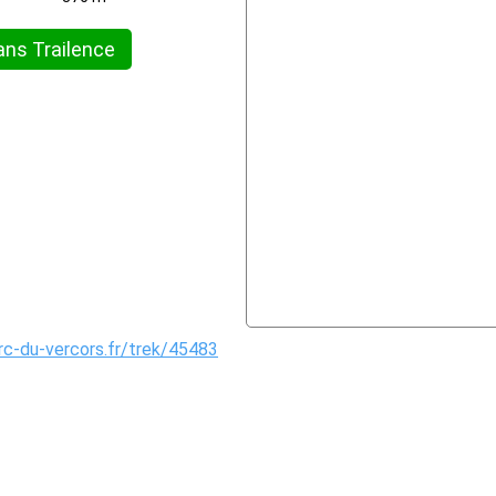
ans Trailence
arc-du-vercors.fr/trek/45483