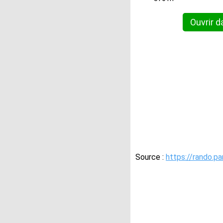
Ouvrir d
Source :
https://rando.p