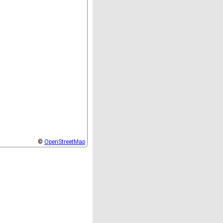
©
OpenStreetMap