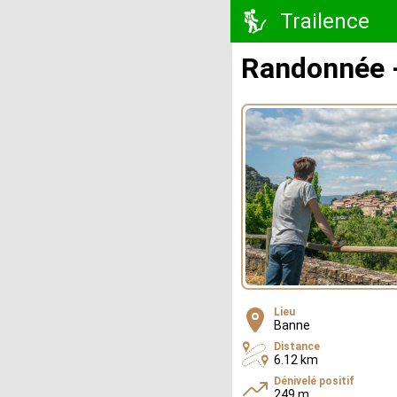
Trailence
Randonnée 
Lieu
Banne
Distance
6.12 km
Dénivelé positif
249 m