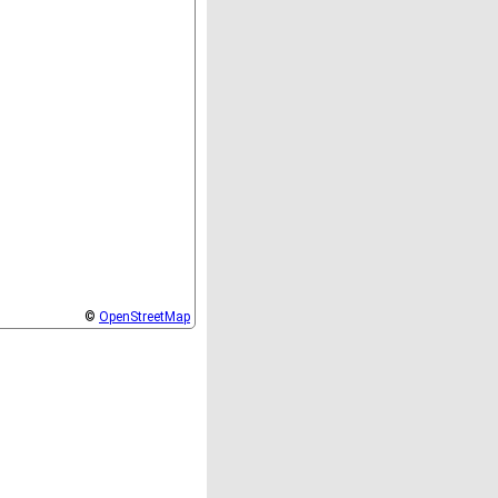
©
OpenStreetMap