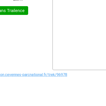
ans Trailence
tion.cevennes-parcnational.fr/trek/96978