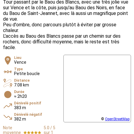
Tour passant par le Baou des Blancs, avec une très jolie vue
sur Vence et la côte, puis jusqu'au Baou des Noirs, en face
du Baou de Saint-Jeannet, avec là aussi un magnifique point
de vue.
Peu d'ombre, donc parcours plutôt à éviter par grosse
chaleur.
L'accès au Baou des Blancs passe par un chemin sur des
rochers, donc difficulté moyenne, mais le reste est très
facile.
Lieu
Vence
Type
Petite boucle
Distance
7.08 km
Durée
≈ 2h20
Dénivelé positif
383 m
Dénivelé négatif
382 m
©
OpenStreetMap
Note
5.0 / 5
moyenne
sur 1