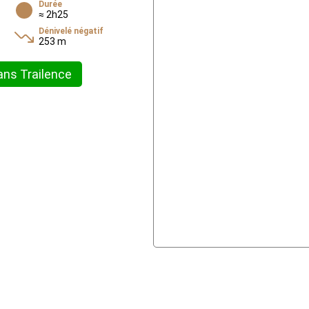
Durée
≈ 2h25
Dénivelé négatif
253 m
ans Trailence