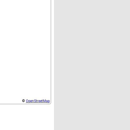
©
OpenStreetMap