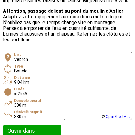
imprenable sur les falaises du causse Méjean s’offre à vous.
Attention, passage délicat au pont du moulin d'Astier.
Adaptez votre équipement aux conditions météo du jour.
N'oubliez pas que le temps change vite en montagne.
Pensez à emporter de l'eau en quantité suffisante, de
bonnes chaussures et un chapeau. Refermez les clôtures et
les portillons.
Lieu
Vebron
Type
Boucle
Distance
9.04 km
Durée
≈ 2h45
Dénivelé positif
330 m
Dénivelé négatif
330 m
©
OpenStreetMap
Ouvrir dans