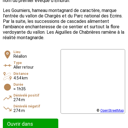
nom du premier évêque d’Embrun.
Les Gourniers, hameau montagnard de caractère, marque
l'entrée du vallon de Chargès et du Parc national des Ecrins.
Par la suite, les successions de cascades alimentent
l'ambiance enchanteresse de ce sentier et surtout la flore
verdoyante du vallon. Les Aiguilles de Chabrières ramène à la
réalité montagnarde.
Lieu
Réallon
Type
Aller retour
Distance
4.54 km
Durée
≈ 1h35
Dénivelé positif
274 m
Dénivelé négatif
274 m
©
OpenStreetMap
Ouvrir dans