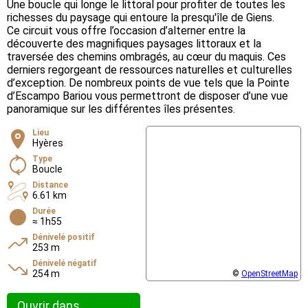
Une boucle qui longe le littoral pour profiter de toutes les
richesses du paysage qui entoure la presqu'île de Giens.
Ce circuit vous offre l’occasion d’alterner entre la
découverte des magnifiques paysages littoraux et la
traversée des chemins ombragés, au cœur du maquis. Ces
derniers regorgeant de ressources naturelles et culturelles
d’exception. De nombreux points de vue tels que la Pointe
d’Escampo Bariou vous permettront de disposer d’une vue
panoramique sur les différentes îles présentes.
Lieu
Hyères
Type
Boucle
Distance
6.61 km
Durée
≈ 1h55
Dénivelé positif
253 m
Dénivelé négatif
254 m
©
OpenStreetMap
Ouvrir dans