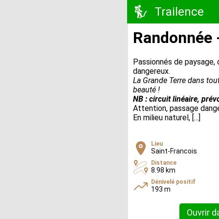
Trailence
Randonnée -
Passionnés de paysage, c
dangereux.
La Grande Terre dans toute
beauté !
NB : circuit linéaire, pré
Attention, passage dange
En milieu naturel, [...]
Lieu
Saint-Francois
Distance
8.98 km
Dénivelé positif
193 m
Ouvrir d