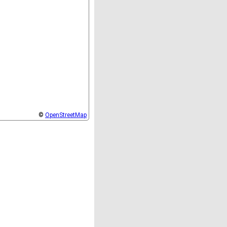
©
OpenStreetMap