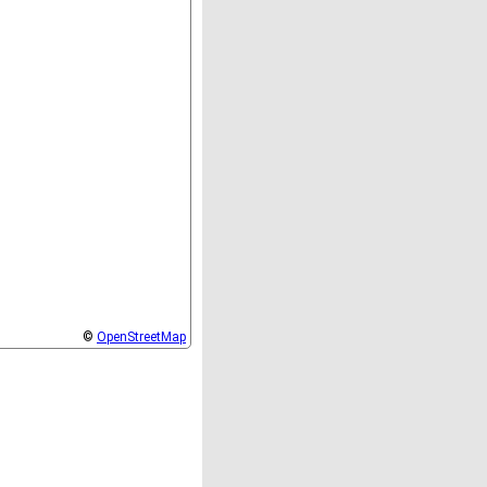
©
OpenStreetMap