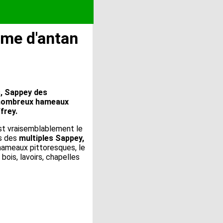
rme d'antan
, Sappey des
s nombreux hameaux
frey.
st vraisemblablement le
ms des
multiples Sappey,
hameaux pittoresques, le
bois, lavoirs, chapelles