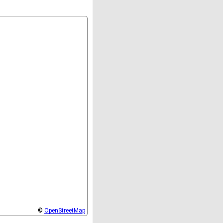
©
OpenStreetMap