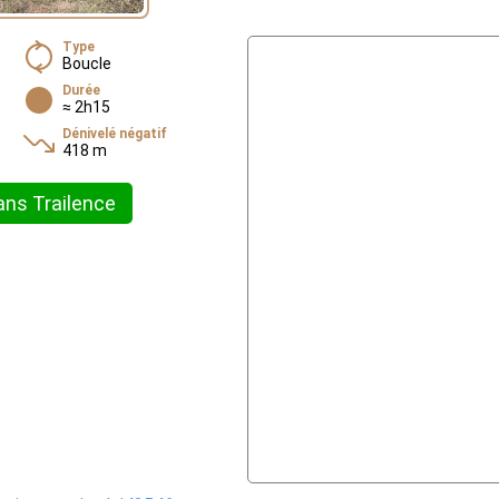
Type
Boucle
Durée
≈ 2h15
Dénivelé négatif
418 m
ans Trailence