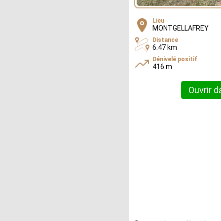
Lieu
MONTGELLAFREY
Distance
6.47 km
Dénivelé positif
416 m
Ouvrir d