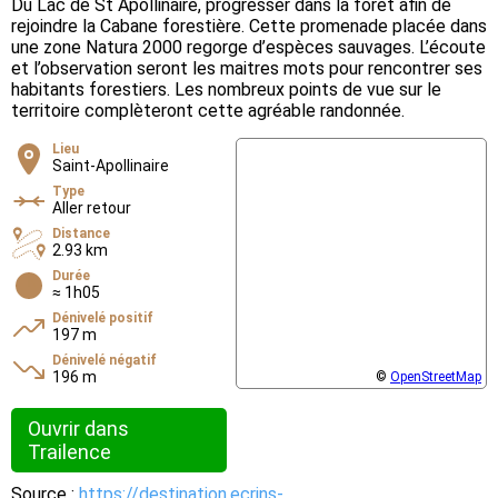
Du Lac de St Apollinaire, progresser dans la forêt afin de
rejoindre la Cabane forestière. Cette promenade placée dans
une zone Natura 2000 regorge d’espèces sauvages. L’écoute
et l’observation seront les maitres mots pour rencontrer ses
habitants forestiers. Les nombreux points de vue sur le
territoire complèteront cette agréable randonnée.
Lieu
Saint-Apollinaire
Type
Aller retour
Distance
2.93 km
Durée
≈ 1h05
Dénivelé positif
197 m
Dénivelé négatif
196 m
©
OpenStreetMap
Ouvrir dans
Trailence
Source :
https://destination.ecrins-