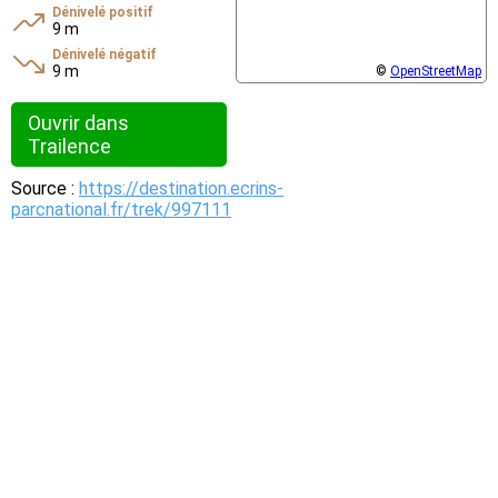
Dénivelé positif
9 m
Dénivelé négatif
9 m
©
OpenStreetMap
Ouvrir dans
Trailence
Source :
https://destination.ecrins-
parcnational.fr/trek/997111