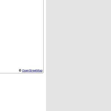
©
OpenStreetMap