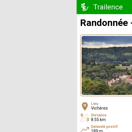
Trailence
Randonnée -
Lieu
Vichères
Distance
8.55 km
Dénivelé positif
189 m