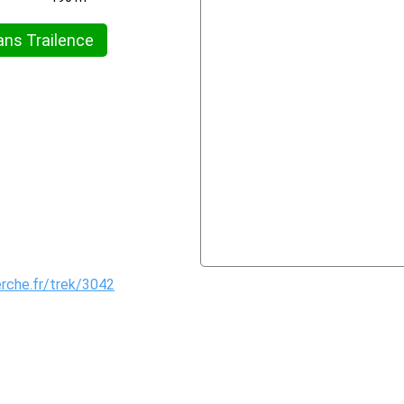
ans Trailence
erche.fr/trek/3042