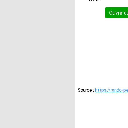
Ouvrir d
Source :
https://rando-p