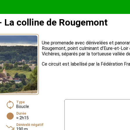
 La colline de Rougemont
Une promenade avec dénivelées et panorama
Rougemont, point culminant d’Eure-et-Loir 
Vichères, séparés par la tortueuse vallée de
Ce circuit est labellisé par la Fédération 
Type
Boucle
Durée
≈ 2h15
Dénivelé négatif
190 m