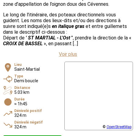
zone d’appellation de l’oignon doux des Cévennes.
Le long de l'itinéraire, des poteaux directionnels vous
guident. Les noms des lieux-dits et/ou des directions à
suivre sont indiqué(e)s
en italique gras
et entre guillemets
dans le descriptif ci-dessous :
Départ de
' ST MARTIAL - L’Ost
", prendre la direction de la «
CROIX DE BASSEL
», en passant [...]
Voir plus
Lieu
Saint-Martial
Type
Demi boucle
Distance
5.03 km
Durée
≈ 1h45
Dénivelé positif
324 m
Dénivelé négatif
324 m
©
OpenStreetMap