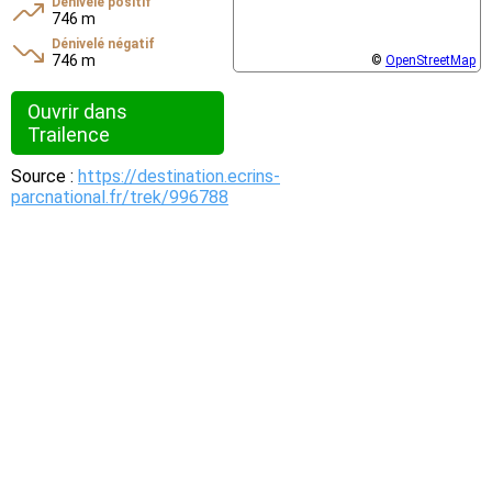
Dénivelé positif
746 m
Dénivelé négatif
746 m
©
OpenStreetMap
Ouvrir dans
Trailence
Source :
https://destination.ecrins-
parcnational.fr/trek/996788