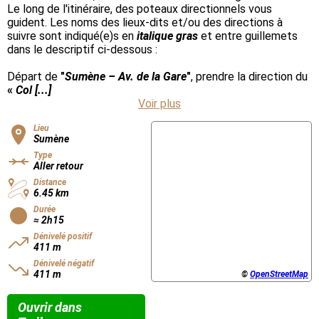
Le long de l'itinéraire, des poteaux directionnels vous
guident. Les noms des lieux-dits et/ou des directions à
suivre sont indiqué(e)s en
italique gras
et entre guillemets
dans le descriptif ci-dessous :
Départ de
"
Sumène – Av. de la Gare
"
, prendre la direction du
«
Col [...]
Voir plus
Lieu
Sumène
Type
Aller retour
Distance
6.45 km
Durée
≈ 2h15
Dénivelé positif
411 m
Dénivelé négatif
411 m
©
OpenStreetMap
Ouvrir dans