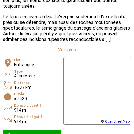
non plus, les nombreux lacets garantissant des pentes
toujours aisées.
Le long des rives du lac il n'y a pas seulement d'excellents
prés où se détendre, mais aussi des roches moutonnées
spectaculaires, le témoignage du passage d'anciens glaciers.
Autour du lac, jusqu'à il y a quelques années, on pouvait
admirer des incisions rupestres reconductibles à [...]
Voir plus
Lieu
Entracque
Type
Aller retour
Distance
16.27 km
Durée
≈ 5h30
Dénivelé positif
914 m
Dénivelé négatif
914 m
©
OpenStreetMap