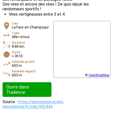
Des vires et encore des vires ! De quoi réjouir les
randonneurs sportifs !
Vires vertigineuses entre 3 et 4.
Lieu
La Fare-en-Champsaur
Type
Aller retour
Distance
8.86 km
Durée
≈ 3h10
Dénivelé positif
603 m
Dénivelé négatif
603 m
©
OpenStreetMap
Ouvrir dans
Trailence
Source :
https://destination.ecrins-
parcnational.fr/trek/995444