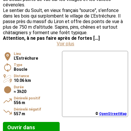
cévenoles.
Le sentier du Soult, en vieux français "source", s'enfonce
dans les bois qui surplombent le village de L'Estréchure. Il
passe près du massif du Liron et offre des points de vue à
plus de 750 m d'altitude. Sapins, pins, chênes et surtout
châtaigniers y forment une forêt typique.
Attention, à ne pas faire après de fortes [...]
Voir plus
Lieu
L'Estréchure
Type
Boucle
Distance
10.06 km
Durée
≈ 3h20
Dénivelé positif
556 m
Dénivelé négatif
557 m
©
OpenStreetMap
Ouvrir dans