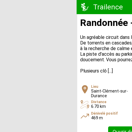
Trailence
Randonnée -
Un agréable circuit dans 
De torrents en cascades,
à la recherche de calme 
La piste d'accès au parki
doucement. Vous pourrez
Plusieurs clô [...]
Lieu
Saint-Clément-sur-
Durance
Distance
6.70 km
Dénivelé positif
469 m
Ouvrir d