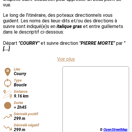
vue.
Le long de l'itinéraire, des poteaux directionnels vous
guident. Les noms des lieux-dits et/ou des directions à
suivre sont indiqué(e)s en
italique gras
et entre guillemets
dans le descriptif ci-dessous:
Départ
"COURRY"
et suivre direction
"PIERRE MORTE"
par
"
[...]
Voir plus
Lieu
Courry
Type
Boucle
Distance
9.16 km
Durée
≈ 2h45
Dénivelé positif
299 m
Dénivelé négatif
299 m
©
OpenStreetMap