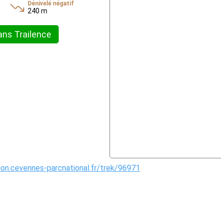
Dénivelé négatif
240 m
ans Trailence
tion.cevennes-parcnational.fr/trek/96971