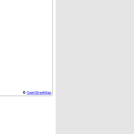
©
OpenStreetMap