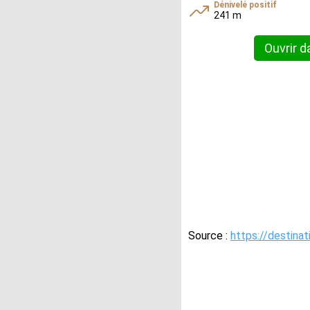
Dénivelé positif
241 m
Ouvrir d
Source :
https://destina