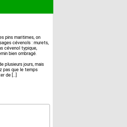
les pins maritimes, on
ysages cévenols : murets,
as cévenol typique,
hemin bien ombragé.
 plusieurs jours, mais
ez pas que le temps
 de [...]