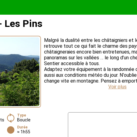
 Les Pins
Malgré la dualité entre les châtaigniers et 
retrouve tout ce qui fait le charme des pa
châtaigneraies encore bien entretenues, m
panoramas sur les vallées … le long d’un c
Sentier accessible à tous.
Adaptez votre équipement à la randonnée de
aussi aux conditions météo du jour. N'oubli
change vite en montagne. Pensez à emporter
Voir plus
Type
nts
Boucle
Durée
≈ 1h55