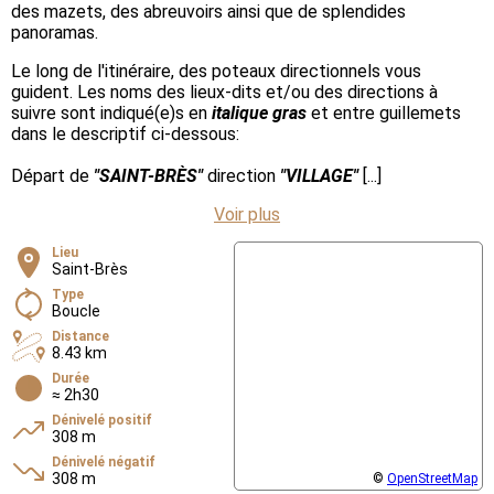
des mazets, des abreuvoirs ainsi que de splendides
panoramas.
Le long de l'itinéraire, des poteaux directionnels vous
guident. Les noms des lieux-dits et/ou des directions à
suivre sont indiqué(e)s en
italique gras
et entre guillemets
dans le descriptif ci-dessous:
Départ de
"SAINT-BRÈS"
direction
"VILLAGE"
[...]
Voir plus
Lieu
Saint-Brès
Type
Boucle
Distance
8.43 km
Durée
≈ 2h30
Dénivelé positif
308 m
Dénivelé négatif
308 m
©
OpenStreetMap