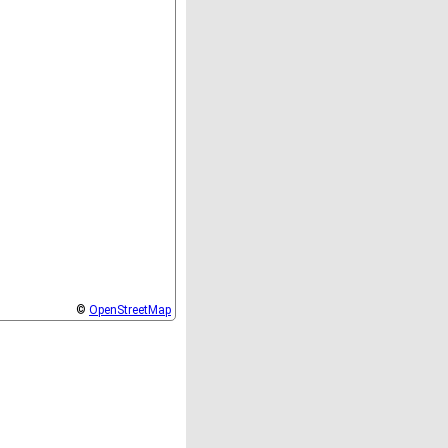
©
OpenStreetMap