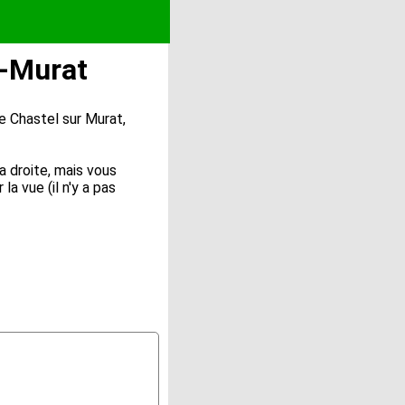
r-Murat
e Chastel sur Murat,
a droite, mais vous
a vue (il n'y a pas