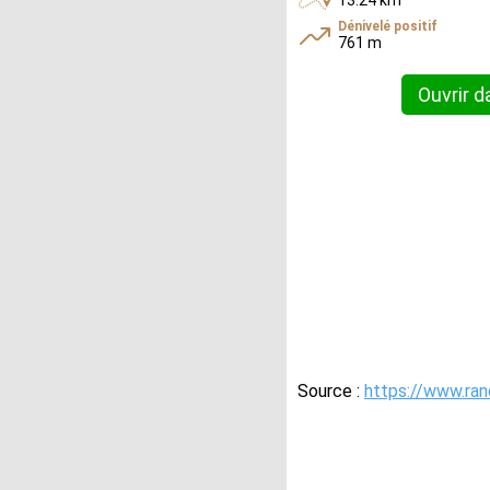
13.24 km
Dénivelé positif
761 m
Ouvrir d
Source :
https://www.ra