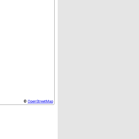
©
OpenStreetMap