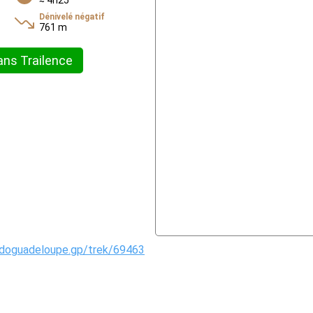
≈ 4h25
Dénivelé négatif
761 m
ans Trailence
ndoguadeloupe.gp/trek/69463