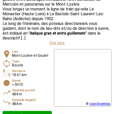
Mercoire et panoramas sur le Mont-Lozère.
Vous longez un moment la ligne de train qui relie Le
Monastier (Haute-Loire) à La Bastide-Saint-Laurent-Les-
Bains (Ardèche) depuis 1902.
Le long de l'itinéraire, des poteaux directionnels vous
guident, dont le nom de lieu-dits et/ou de direction à suivre,
est indiqué en "
italique gras et entre guillemets
" dans le
descriptif [...]
Voir plus
Lieu
Mont Lozère et Goulet
Type
Boucle
Distance
18.61 km
Durée
≈ 5h10
Dénivelé positif
484 m
Dénivelé négatif
484 m
©
OpenStreetMap