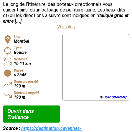
Le long de l’itinéraire, des poteaux directionnels vous
guident ainsi qu’un balisage de peinture jaune. Les lieux-dits
et/ou les directions à suivre sont indiqués en "
italique gras et
entre [...]
Voir plus
Lieu
Montbel
Type
Boucle
Distance
10.11 km
Durée
≈ 2h45
Dénivelé positif
190 m
Dénivelé négatif
190 m
©
OpenStreetMap
Ouvrir dans
Trailence
Source :
https://destination.cevennes-