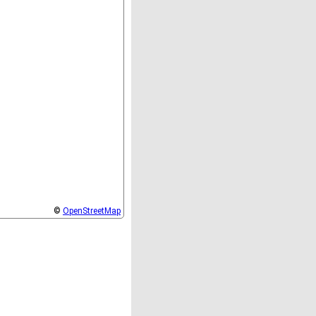
©
OpenStreetMap