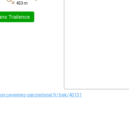
453 m
ans Trailence
tion.cevennes-parcnational.fr/trek/40131