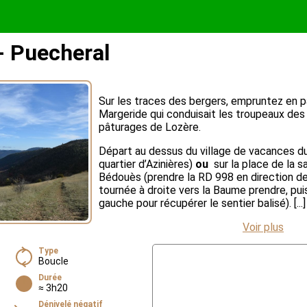
 Puecheral
Sur les traces des bergers, empruntez en par
Margeride qui conduisait les troupeaux des 
pâturages de Lozère.
Départ au dessus du village de vacances du
quartier d’Azinières)
ou
sur la place de la s
Bédouès (prendre la RD 998 en direction d
tournée à droite vers la Baume prendre, pui
gauche pour récupérer le sentier balisé). [...]
Voir plus
Type
Boucle
Durée
≈ 3h20
Dénivelé négatif