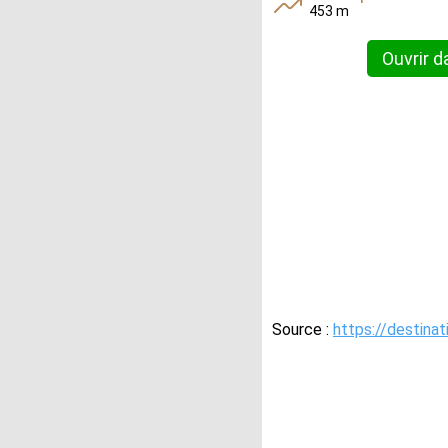
453 m
Ouvrir d
Source :
https://destina