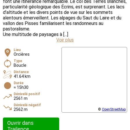
font une itinérance remarquable. Le col des Terres Blanches,
particularité géologique des Écrins, est surprenant. Les lacs
d’altitude et les divers points de vue sur les sommets
alentours émerveillent. Les alpages du Saut du Laire et du
vallon des Pisses familiarisent les randonneurs au
pastoralisme.
Une multitude de paysages à [...]
Voir plus
Lieu
Orcières
Type
Boucle
Distance
41.64 km
Durée
≈ 15h30
Dénivelé positif
2561 m
Dénivelé négatif
2562 m
©
OpenStreetMap
Ouvrir dans
Trailence