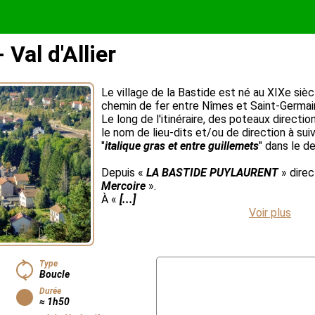
Val d'Allier
Le village de la Bastide est né au XIXe sièc
chemin de fer entre Nîmes et Saint-Germa
Le long de l'itinéraire, des poteaux directi
le nom de lieu-dits et/ou de direction à suiv
"
italique gras et entre guillemets
" dans le d
Depuis «
LA BASTIDE PUYLAURENT
» direc
Mercoire
».
À «
[...]
Voir plus
Type
Boucle
Durée
≈ 1h50