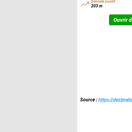
Dénivelé positif
203 m
Ouvrir d
Source :
https://destina