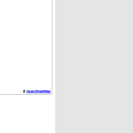
©
OpenStreetMap