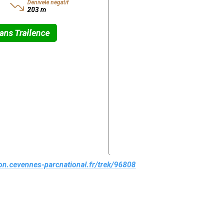
Dénivelé négatif
203 m
ans Trailence
tion.cevennes-parcnational.fr/trek/96808